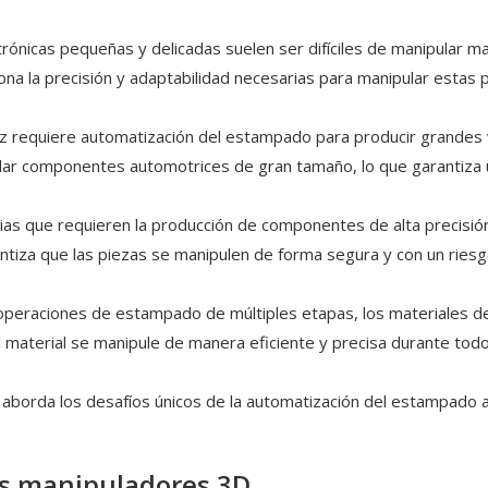
ectrónicas pequeñas y delicadas suelen ser difíciles de manipular
 la precisión y adaptabilidad necesarias para manipular estas pi
riz requiere automatización del estampado para producir grandes 
lar componentes automotrices de gran tamaño, lo que garantiza un
rias que requieren la producción de componentes de alta precisió
rantiza que las piezas se manipulen de forma segura y con un ries
s operaciones de estampado de múltiples etapas, los materiales d
material se manipule de manera eficiente y precisa durante todo e
aborda los desafíos únicos de la automatización del estampado al
os manipuladores 3D