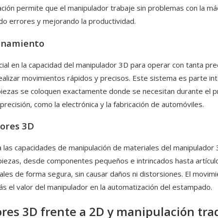
ización permite que el manipulador trabaje sin problemas con la m
o errores y mejorando la productividad.
ionamiento
l en la capacidad del manipulador 3D para operar con tanta precisi
realizar movimientos rápidos y precisos. Este sistema es parte in
 piezas se coloquen exactamente donde se necesitan durante el p
precisión, como la electrónica y la fabricación de automóviles.
dores 3D
ara las capacidades de manipulación de materiales del manipulado
iezas, desde componentes pequeños e intrincados hasta artículos
les de forma segura, sin causar daños ni distorsiones. El movimi
s el valor del manipulador en la automatización del estampado.
es 3D frente a 2D y manipulación trad