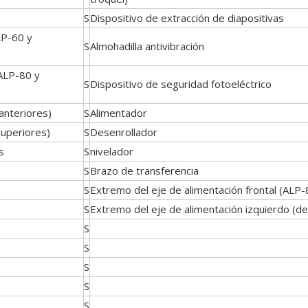
S
Dispositivo de extracción de diapositivas
LP-60 y
S
Almohadilla antivibración
(ALP-80 y
S
Dispositivo de seguridad fotoeléctrico
anteriores)
S
Alimentador
superiores)
S
Desenrollador
s
S
nivelador
S
Brazo de transferencia
S
Extremo del eje de alimentación frontal (ALP-
S
Extremo del eje de alimentación izquierdo (d
S
S
S
S
S