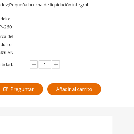
gidez;Pequeña brecha de liquidación integral.
delo:
P-260
rca del
oducto:
NGLAN
ntidad:
Preguntar
Añadir al carrito