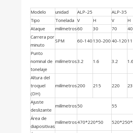
Modelo
unidad
ALP-25
ALP-35
Tipo
Tonelada
V
H
V
H
Ataque
milímetros
60
30
70
40
Carrera por
SPM
60-140
130-200
40-120
11
minuto
Punto
nominal de
milímetros
3.2
1.6
3.2
1.
tonelaje
Altura del
troquel
milímetros
200
215
220
23
(DH)
Ajuste
milímetros
50
55
deslizante
Área de
milímetros
470*220*50
520*250*
diapositivas