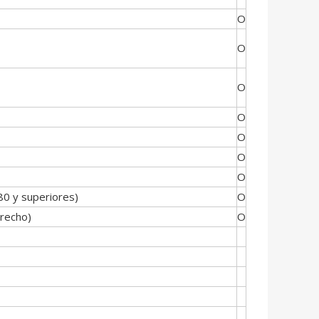
O
O
O
O
O
O
O
80 y superiores)
O
erecho)
O