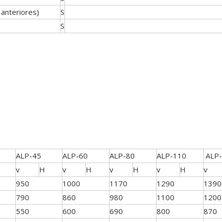
 anteriores)
S
S
ALP-45
ALP-60
ALP-80
ALP-110
ALP-
v
H
v
H
v
H
v
H
v
950
1000
1170
1290
1390
790
860
980
1100
1200
550
600
690
800
870