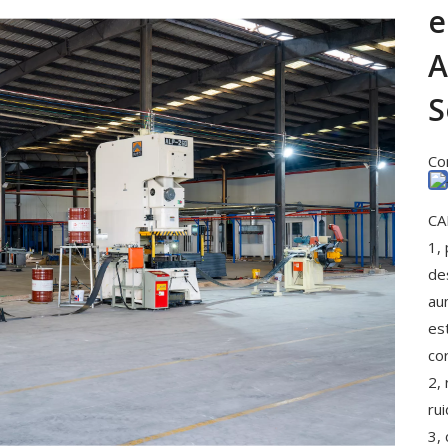
e
A
S
Co
CA
1,
de
au
es
cor
2, 
ru
3,