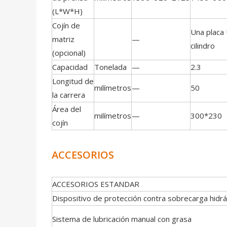
(L*W*H)
Cojín de
Una placa
matriz
—
cilindro
(opcional)
Capacidad
Tonelada
—
2.3
Longitud de
milímetros
—
50
la carrera
Área del
milímetros
—
300*230
cojín
ACCESORIOS
ACCESORIOS ESTANDAR
Dispositivo de protección contra sobrecarga hidrá
Sistema de lubricación manual con grasa