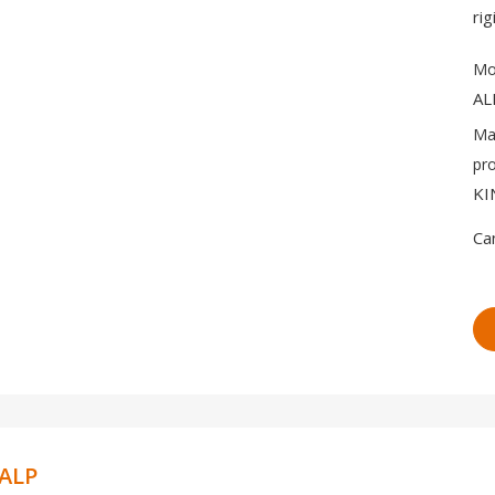
ri
Mo
AL
Ma
pr
KI
Ca
 ALP