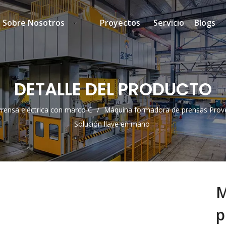
Sobre Nosotros
Proyectos
Servicio
Blogs
DETALLE DEL PRODUCTO
rensa eléctrica con marco C
/
Máquina formadora de prensas Prove
Solución llave en mano
M
p