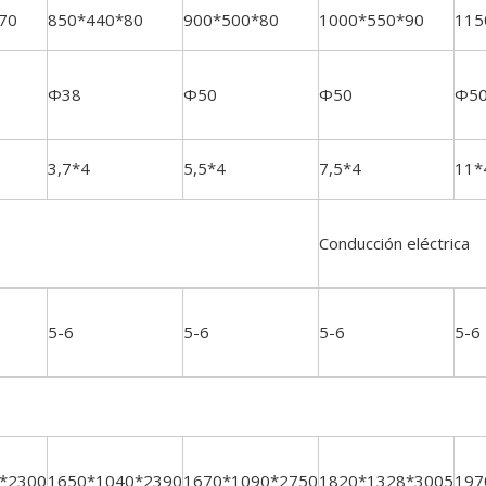
70
850*440*80
900*500*80
1000*550*90
115
Φ38
Φ50
Φ50
Φ5
3,7*4
5,5*4
7,5*4
11*
Conducción eléctrica
5-6
5-6
5-6
5-6
*2300
1650*1040*2390
1670*1090*2750
1820*1328*3005
197