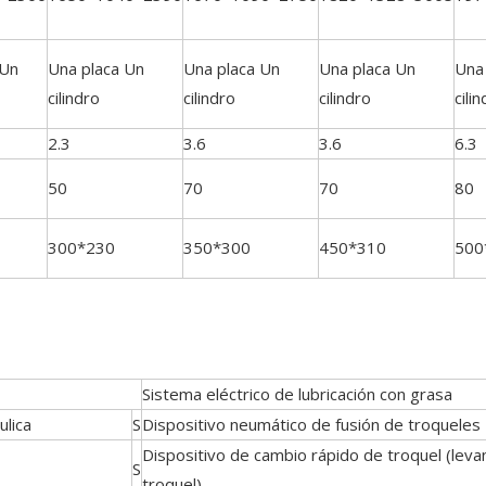
 Un
Una placa Un
Una placa Un
Una placa Un
Una
cilindro
cilindro
cilindro
cili
2.3
3.6
3.6
6.3
50
70
70
80
300*230
350*300
450*310
500
Sistema eléctrico de lubricación con grasa
ulica
S
Dispositivo neumático de fusión de troqueles
Dispositivo de cambio rápido de troquel (lev
S
troquel)