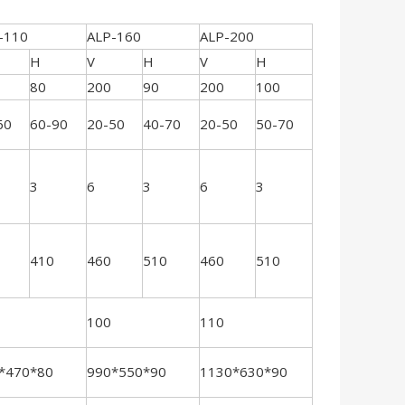
-110
ALP-160
ALP-200
ALP-260
H
V
H
V
H
V
H
80
200
90
200
100
250
150
60
60-90
20-50
40-70
20-50
50-70
20-40
40-5
3
6
3
6
3
7
3.5
410
460
510
460
510
500
550
100
110
120
*470*80
990*550*90
1130*630*90
1130*700*10