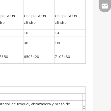
sale
 placa Un
Una placa Un
Una placa Un
Una placa Un
ndro
cilindro
cilindro
cilindro
10
14
14
80
100
100
*350
650*420
710*480
810*480
O
antador de troquel, abrazadera y brazo de
O