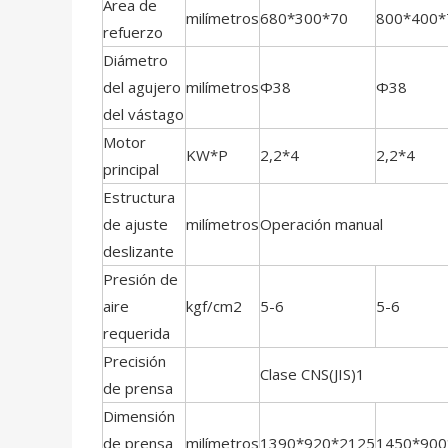
Área de
milímetros
680*300*70
800*400*
refuerzo
Diámetro
del agujero
milímetros
Φ38
Φ38
del vástago
Motor
KW*P
2,2*4
2,2*4
principal
Estructura
de ajuste
milímetros
Operación manual
deslizante
Presión de
aire
kgf/cm2
5-6
5-6
requerida
Precisión
Clase CNS(JIS)1
de prensa
Dimensión
de prensa
milímetros
1390*920*2125
1450*900