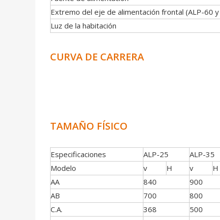
Extremo del eje de alimentación frontal (ALP-60 y
Luz de la habitación
CURVA DE CARRERA
TAMAÑO FÍSICO
Especificaciones
ALP-25
ALP-35
Modelo
v
H
v
H
AA
840
900
AB
700
800
C.A.
368
500