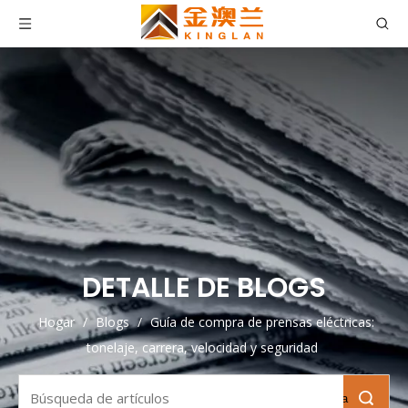
DETALLE DE BLOGS
Hogar
/
Blogs
/
Guía de compra de prensas eléctricas:
tonelaje, carrera, velocidad y seguridad
Búsqueda