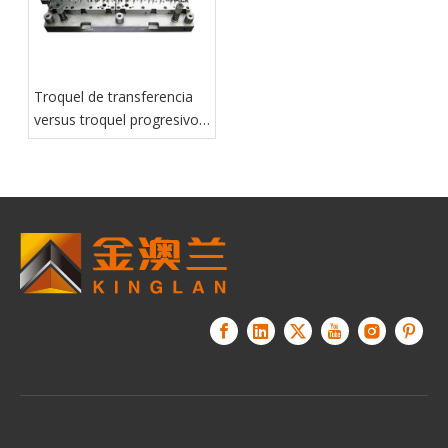
Troquel de transferencia
versus troquel progresivo:
¿cuál es mejor para piezas
grandes?