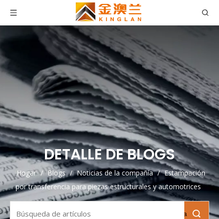
DETALLE DE BLOGS
Hogar
/
Blogs
/
Noticias de la compañía
/
Estampación
por transferencia para piezas estructurales y automotrices
Búsqueda